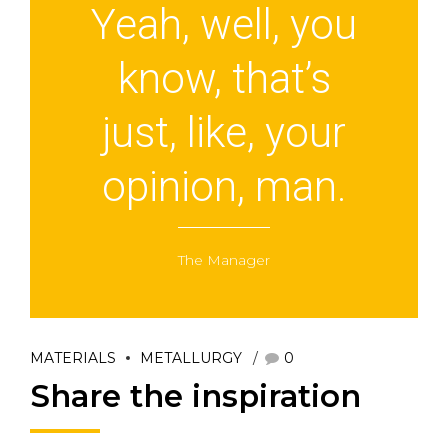
Yeah, well, you
know, that’s
just, like, your
opinion, man.
The Manager
MATERIALS
METALLURGY
0
Share the inspiration